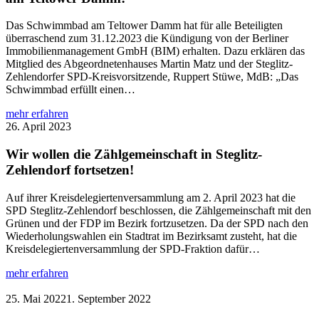
Bewerbung
um
Das Schwimmbad am Teltower Damm hat für alle Beteiligten
Mittel
überraschend zum 31.12.2023 die Kündigung von der Berliner
für
Immobilienmanagement GmbH (BIM) erhalten. Dazu erklären das
ein
Mitglied des Abgeordnetenhauses Martin Matz und der Steglitz-
Konzept
Zehlendorfer SPD-Kreisvorsitzende, Ruppert Stüwe, MdB: „Das
zur
Schwimmbad erfüllt einen…
Entwicklung
des
:
mehr erfahren
Ortskerns
Keine
26. April 2023
war
vorschnelle
erfolgreich!
Kündigung
Wir wollen die Zählgemeinschaft in Steglitz-
für
Zehlendorf fortsetzen!
das
Schwimmbad
Auf ihrer Kreisdelegiertenversammlung am 2. April 2023 hat die
am
SPD Steglitz-Zehlendorf beschlossen, die Zählgemeinschaft mit den
Teltower
Grünen und der FDP im Bezirk fortzusetzen. Da der SPD nach den
Damm!
Wiederholungswahlen ein Stadtrat im Bezirksamt zusteht, hat die
Kreisdelegiertenversammlung der SPD-Fraktion dafür…
:
mehr erfahren
Wir
wollen
25. Mai 2022
1. September 2022
die