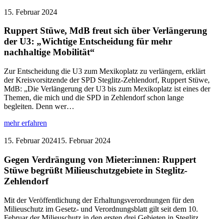
Ruppert
Stüwe
15. Februar 2024
ist
der
Ruppert Stüwe, MdB freut sich über Verlängerung
Direktkandidat
der U3: „Wichtige Entscheidung für mehr
der
nachhaltige Mobilität“
SPD
in
Zur Entscheidung die U3 zum Mexikoplatz zu verlängern, erklärt
Steglitz-
der Kreisvorsitzende der SPD Steglitz-Zehlendorf, Ruppert Stüwe,
Zehlendorf
MdB: „Die Verlängerung der U3 bis zum Mexikoplatz ist eines der
für
Themen, die mich und die SPD in Zehlendorf schon lange
die
begleiten. Denn wer…
Bundestagswahl
2025
:
mehr erfahren
Ruppert
Stüwe,
15. Februar 2024
15. Februar 2024
MdB
freut
Gegen Verdrängung von Mieter:innen: Ruppert
sich
Stüwe begrüßt Milieuschutzgebiete in Steglitz-
über
Zehlendorf
Verlängerung
der
Mit der Veröffentlichung der Erhaltungsverordnungen für den
U3:
Milieuschutz im Gesetz- und Verordnungsblatt gilt seit dem 10.
„Wichtige
Februar der Milieuschutz in den ersten drei Gebieten in Steglitz.