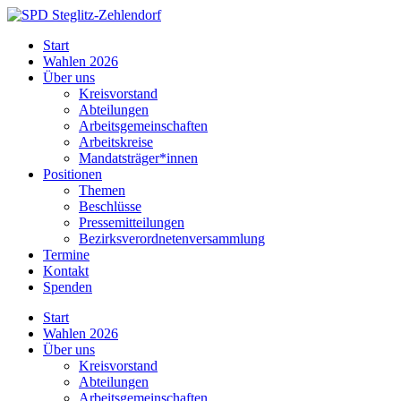
Skip
to
SPD
Start
content
Steglitz-
Wahlen 2026
Zehlendorf
Über uns
Kreisvorstand
Abteilungen
Arbeitsgemeinschaften
Arbeitskreise
Mandatsträger*innen
Positionen
Themen
Beschlüsse
Pressemitteilungen
Bezirksverordnetenversammlung
Termine
Kontakt
Spenden
Start
Wahlen 2026
Über uns
Kreisvorstand
Abteilungen
Arbeitsgemeinschaften