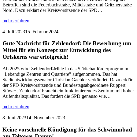
Entscheidung
Betroffen sind die Feuerbachstraße, Mittelstraße und Gritznerstraße
für
Nord. Dazu erklärt der Kreisvorsitzende der SPD…
mehr
nachhaltige
:
mehr erfahren
Mobilität“
Gegen
Verdrängung
4. Juli 2023
15. Februar 2024
von
Mieter:innen:
Gute Nachricht für Zehlendorf: Die Bewerbung um
Ruppert
Mittel für ein Konzept zur Entwicklung des
Stüwe
Ortskerns war erfolgreich!
begrüßt
Milieuschutzgebiete
Ab 2025 wird Zehlendorf-Mitte in das Städtebauförderprogramm
in
"Lebendige Zentren und Quartiere" aufgenommen. Das hat
Steglitz-
Stadtentwicklungssenator Christian Gaebler verkündet. Dazu erklärt
Zehlendorf
der SPD-Kreisvorsitzende und Bundestagsabgeordnete Ruppert
Stüwe: „Zehlendorf braucht ein funktionierendes Zentrum mit hoher
Aufenthaltsqualität. Das fordert die SPD genauso wie…
:
mehr erfahren
Gute
Nachricht
8. Juni 2023
14. November 2023
für
Zehlendorf:
Keine vorschnelle Kündigung für das Schwimmbad
Die
am Teltower Damm!