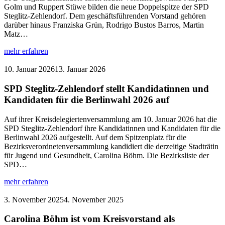
Golm und Ruppert Stüwe bilden die neue Doppelspitze der SPD
Steglitz-Zehlendorf. Dem geschäftsführenden Vorstand gehören
darüber hinaus Franziska Grün, Rodrigo Bustos Barros, Martin
Matz…
:
mehr erfahren
Mirjam
Golm
10. Januar 2026
13. Januar 2026
und
Ruppert
SPD Steglitz-Zehlendorf stellt Kandidatinnen und
Stüwe
Kandidaten für die Berlinwahl 2026 auf
als
Kreisvorsitzende
Auf ihrer Kreisdelegiertenversammlung am 10. Januar 2026 hat die
bestätigt
SPD Steglitz-Zehlendorf ihre Kandidatinnen und Kandidaten für die
Berlinwahl 2026 aufgestellt. Auf dem Spitzenplatz für die
Bezirksverordnetenversammlung kandidiert die derzeitige Stadträtin
für Jugend und Gesundheit, Carolina Böhm. Die Bezirksliste der
SPD…
:
mehr erfahren
SPD
Steglitz-
3. November 2025
4. November 2025
Zehlendorf
stellt
Carolina Böhm ist vom Kreisvorstand als