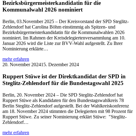
Kandidatinnen
Bezirksbürgermeisterkandidatin für die
und
Kommunalwahl 2026 nominiert
Kandidaten
für
Berlin, 03.November 2025 – Der Kreisvorstand der SPD Steglitz-
die
Zehlendorf hat Carolina Böhm einstimmig als Spitzen- und
Berlinwahl
Bezirksbürgermeisterkandidatin für die Kommunalwahlen 2026
2026
nominiert. Im Rahmen der Kreisdelegiertenversammlung am 10.
auf
Januar 2026 wird die Liste zur BVV-Wahl aufgestellt. Zu Ihrer
Nominierung erklärte…
:
mehr erfahren
Carolina
20. November 2024
15. Dezember 2024
Böhm
ist
Ruppert Stüwe ist der Direktkandidat der SPD in
vom
Steglitz-Zehlendorf für die Bundestagswahl 2025
Kreisvorstand
als
Berlin, 20. November 2024 – Die SPD Steglitz-Zehlendorf hat
Bezirksbürgermeisterkandidatin
Ruppert Stüwe als Kandidaten für den Bundestagswahlkreis 78
für
Berlin Steglitz-Zehlendorf aufgestellt. Bei der Wahlkreiskonferenz
die
am 18. November 2024 stimmten die Delegierten mit 98 Prozent für
Kommunalwahl
Ruppert Stüwe. Zu seiner Nominierung erklärt Stüwe: "Steglitz-
2026
Zehlendorf…
nominiert
:
mehr erfahren