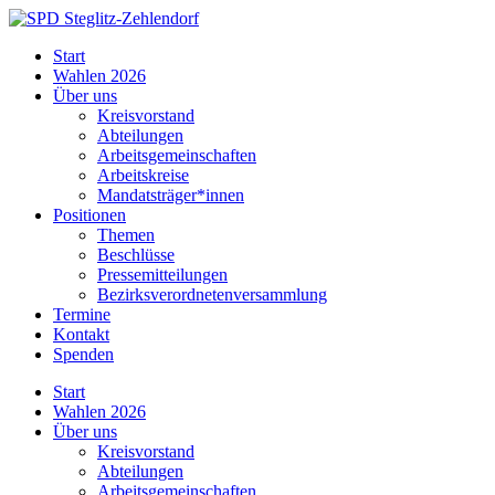
Skip
to
SPD
Start
content
Steglitz-
Wahlen 2026
Zehlendorf
Über uns
Kreisvorstand
Abteilungen
Arbeitsgemeinschaften
Arbeitskreise
Mandatsträger*innen
Positionen
Themen
Beschlüsse
Pressemitteilungen
Bezirksverordnetenversammlung
Termine
Kontakt
Spenden
Start
Wahlen 2026
Über uns
Kreisvorstand
Abteilungen
Arbeitsgemeinschaften