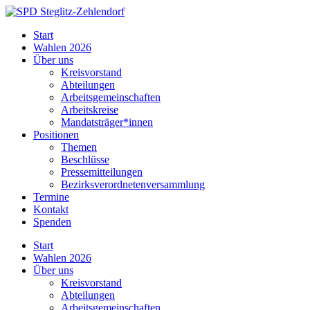
Skip
to
SPD
Start
content
Steglitz-
Wahlen 2026
Zehlendorf
Über uns
Kreisvorstand
Abteilungen
Arbeitsgemeinschaften
Arbeitskreise
Mandatsträger*innen
Positionen
Themen
Beschlüsse
Pressemitteilungen
Bezirksverordnetenversammlung
Termine
Kontakt
Spenden
Start
Wahlen 2026
Über uns
Kreisvorstand
Abteilungen
Arbeitsgemeinschaften