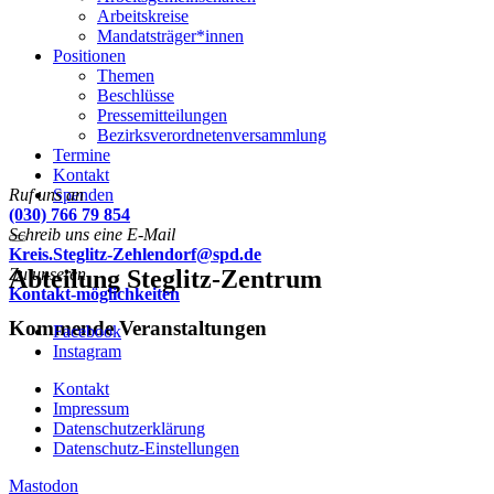
Arbeitskreise
Mandatsträger*innen
Positionen
Themen
Beschlüsse
Pressemitteilungen
Bezirksverordnetenversammlung
Termine
Kontakt
Ruf uns an
Spenden
(030) 766 79 854
Schreib uns eine E-Mail
Menu
Kreis.Steglitz-Zehlendorf@spd.de
Zu unseren
Abteilung Steglitz-Zentrum
Kontakt-möglichkeiten
Kommende Veranstaltungen
Facebook
Instagram
Kontakt
Impressum
Datenschutzerklärung
Datenschutz-Einstellungen
Mastodon