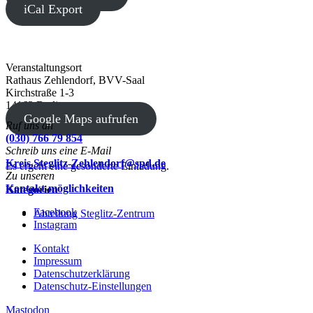
iCal Export
Veranstaltungsort
Rathaus Zehlendorf, BVV-Saal
Kirchstraße 1-3
14163 Berlin
Google Maps aufrufen
Ruf uns an
(030) 766 79 854
Schreib uns eine E-Mail
Kreis.Steglitz-Zehlendorf@spd.de
Es ergeht eine gesonderte Einladung.
Zu unseren
Kontakt-möglichkeiten
Kategorien
Facebook
Abteilung Steglitz-Zentrum
Instagram
Kontakt
Impressum
Datenschutzerklärung
Datenschutz-Einstellungen
Mastodon