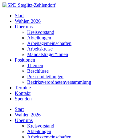
Skip
to
SPD
Start
content
Steglitz-
Wahlen 2026
Zehlendorf
Über uns
Kreisvorstand
Abteilungen
Arbeitsgemeinschaften
Arbeitskreise
Mandatsträger*innen
Positionen
Themen
Beschlüsse
Pressemitteilungen
Bezirksverordnetenversammlung
Termine
Kontakt
Spenden
Start
Wahlen 2026
Über uns
Kreisvorstand
Abteilungen
Arbeitsgemeinschaften