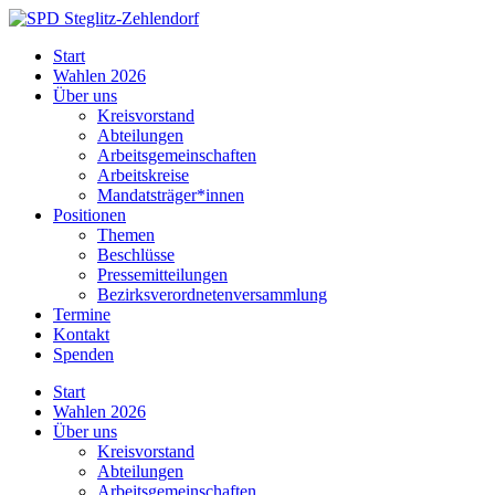
Skip
to
SPD
Start
content
Steglitz-
Wahlen 2026
Zehlendorf
Über uns
Kreisvorstand
Abteilungen
Arbeitsgemeinschaften
Arbeitskreise
Mandatsträger*innen
Positionen
Themen
Beschlüsse
Pressemitteilungen
Bezirksverordnetenversammlung
Termine
Kontakt
Spenden
Start
Wahlen 2026
Über uns
Kreisvorstand
Abteilungen
Arbeitsgemeinschaften