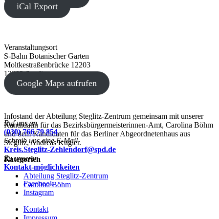
iCal Export
Veranstaltungsort
S-Bahn Botanischer Garten
Moltkestraßenbrücke 12203
12203 Steglitz
Google Maps aufrufen
Infostand der Abteilung Steglitz-Zentrum gemeinsam mit unserer
Ruf uns an
Kandidatin für das Bezirksbürgermeisterinnen-Amt, Carolina Böhm
(030) 766 79 854
und dem Kandidaten für das Berliner Abgeordnetenhaus aus
Schreib uns eine E-Mail
Steglitz, Andreas Kugler.
Kreis.Steglitz-Zehlendorf@spd.de
Zu unseren
Kategorien
Kontakt-möglichkeiten
Abteilung Steglitz-Zentrum
Facebook
Carolina Böhm
Instagram
Kontakt
Impressum