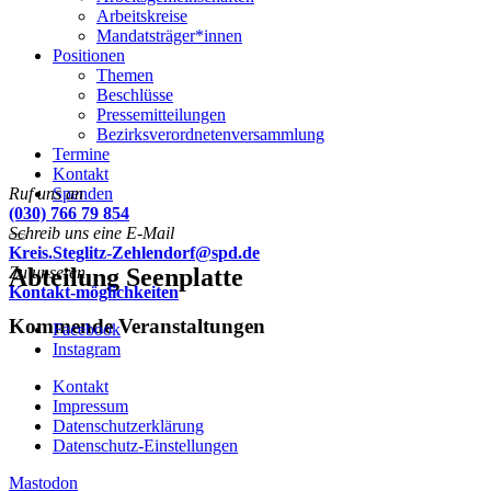
Arbeitskreise
Mandatsträger*innen
Positionen
Themen
Beschlüsse
Pressemitteilungen
Bezirksverordnetenversammlung
Termine
Kontakt
Ruf uns an
Spenden
(030) 766 79 854
Schreib uns eine E-Mail
Menu
Kreis.Steglitz-Zehlendorf@spd.de
Zu unseren
Abteilung Seenplatte
Kontakt-möglichkeiten
Kommende Veranstaltungen
Facebook
Instagram
Kontakt
Impressum
Datenschutzerklärung
Datenschutz-Einstellungen
Mastodon