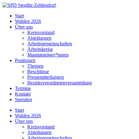
Skip
to
SPD
Start
content
Steglitz-
Wahlen 2026
Zehlendorf
Über uns
Kreisvorstand
Abteilungen
Arbeitsgemeinschaften
Arbeitskreise
Mandatsträger*innen
Positionen
Themen
Beschlüsse
Pressemitteilungen
Bezirksverordnetenversammlung
Termine
Kontakt
Spenden
Start
Wahlen 2026
Über uns
Kreisvorstand
Abteilungen
Arbeitsgemeinschaften