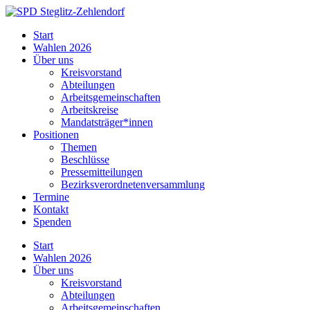
Skip
to
SPD
Start
content
Steglitz-
Wahlen 2026
Zehlendorf
Über uns
Kreisvorstand
Abteilungen
Arbeitsgemeinschaften
Arbeitskreise
Mandatsträger*innen
Positionen
Themen
Beschlüsse
Pressemitteilungen
Bezirksverordnetenversammlung
Termine
Kontakt
Spenden
Start
Wahlen 2026
Über uns
Kreisvorstand
Abteilungen
Arbeitsgemeinschaften