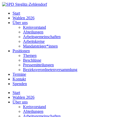
Skip
to
SPD
Start
content
Steglitz-
Wahlen 2026
Zehlendorf
Über uns
Kreisvorstand
Abteilungen
Arbeitsgemeinschaften
Arbeitskreise
Mandatsträger*innen
Positionen
Themen
Beschlüsse
Pressemitteilungen
Bezirksverordnetenversammlung
Termine
Kontakt
Spenden
Start
Wahlen 2026
Über uns
Kreisvorstand
Abteilungen
Arbeitsgemeinschaften