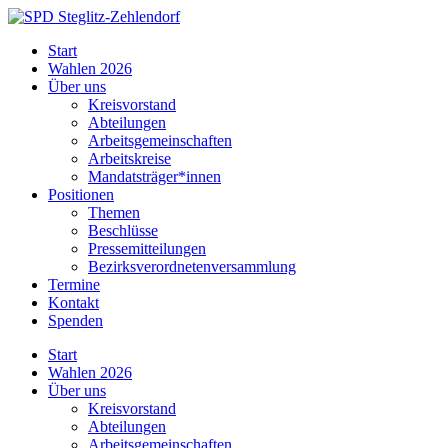
Skip
to
SPD
Start
content
Steglitz-
Wahlen 2026
Zehlendorf
Über uns
Kreisvorstand
Abteilungen
Arbeitsgemeinschaften
Arbeitskreise
Mandatsträger*innen
Positionen
Themen
Beschlüsse
Pressemitteilungen
Bezirksverordnetenversammlung
Termine
Kontakt
Spenden
Start
Wahlen 2026
Über uns
Kreisvorstand
Abteilungen
Arbeitsgemeinschaften