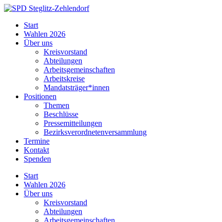
Skip
to
SPD
Start
content
Steglitz-
Wahlen 2026
Zehlendorf
Über uns
Kreisvorstand
Abteilungen
Arbeitsgemeinschaften
Arbeitskreise
Mandatsträger*innen
Positionen
Themen
Beschlüsse
Pressemitteilungen
Bezirksverordnetenversammlung
Termine
Kontakt
Spenden
Start
Wahlen 2026
Über uns
Kreisvorstand
Abteilungen
Arbeitsgemeinschaften