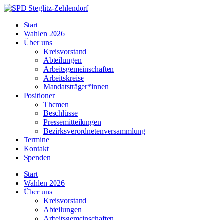
Skip
to
SPD
Start
content
Steglitz-
Wahlen 2026
Zehlendorf
Über uns
Kreisvorstand
Abteilungen
Arbeitsgemeinschaften
Arbeitskreise
Mandatsträger*innen
Positionen
Themen
Beschlüsse
Pressemitteilungen
Bezirksverordnetenversammlung
Termine
Kontakt
Spenden
Start
Wahlen 2026
Über uns
Kreisvorstand
Abteilungen
Arbeitsgemeinschaften