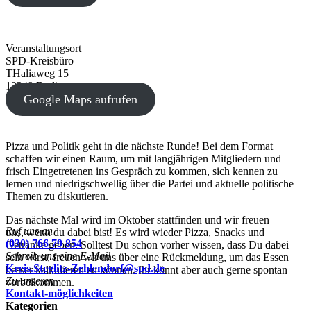
Veranstaltungsort
SPD-Kreisbüro
THaliaweg 15
12249 Berlin
Google Maps aufrufen
Pizza und Politik geht in die nächste Runde! Bei dem Format
schaffen wir einen Raum, um mit langjährigen Mitgliedern und
frisch Eingetretenen ins Gespräch zu kommen, sich kennen zu
lernen und niedrigschwellig über die Partei und aktuelle politische
Themen zu diskutieren.
Das nächste Mal wird im Oktober stattfinden und wir freuen
Ruf uns an
uns, wenn du dabei bist! Es wird wieder Pizza, Snacks und
(030) 766 79 854
Getränke geben. Solltest Du schon vorher wissen, dass Du dabei
Schreib uns eine E-Mail
sein wirst, freuen wir uns über eine Rückmeldung, um das Essen
Kreis.Steglitz-Zehlendorf@spd.de
besser kalkulieren zu können. Ihr könnt aber auch gerne spontan
Zu unseren
vorbeikommen.
Kontakt-möglichkeiten
Kategorien