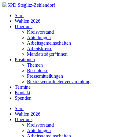
Skip
to
SPD
Start
content
Steglitz-
Wahlen 2026
Zehlendorf
Über uns
Kreisvorstand
Abteilungen
Arbeitsgemeinschaften
Arbeitskreise
Mandatsträger*innen
Positionen
Themen
Beschlüsse
Pressemitteilungen
Bezirksverordnetenversammlung
Termine
Kontakt
Spenden
Start
Wahlen 2026
Über uns
Kreisvorstand
Abteilungen
Arbeitsgemeinschaften