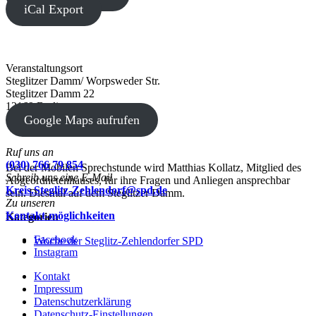
iCal Export
Veranstaltungsort
Steglitzer Damm/ Worpsweder Str.
Steglitzer Damm 22
12169 Berlin
Google Maps aufrufen
Ruf uns an
(030) 766 79 854
Bei der Mobilen Sprechstunde wird Matthias Kollatz, Mitglied des
Schreib uns eine E-Mail
Abgeordnetenhauses, für ihre Fragen und Anliegen ansprechbar
Kreis.Steglitz-Zehlendorf@spd.de
sein. Diesmal auf dem Steglitzer Damm.
Zu unseren
Kontakt-möglichkeiten
Kategorien
Facebook
Woche der Steglitz-Zehlendorfer SPD
Instagram
Kontakt
Impressum
Datenschutzerklärung
Datenschutz-Einstellungen