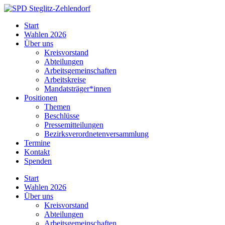
Skip
to
SPD
Start
content
Steglitz-
Wahlen 2026
Zehlendorf
Über uns
Kreisvorstand
Abteilungen
Arbeitsgemeinschaften
Arbeitskreise
Mandatsträger*innen
Positionen
Themen
Beschlüsse
Pressemitteilungen
Bezirksverordnetenversammlung
Termine
Kontakt
Spenden
Start
Wahlen 2026
Über uns
Kreisvorstand
Abteilungen
Arbeitsgemeinschaften