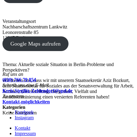
Veranstaltungsort
Nachbarschaftszentrum Lankwitz
Leonorenstraße 85
12247 Berlin
Google Maps aufrufen
Thema: Aktuelle soziale Situation in Berlin-Probleme und
Perspektiven?
Ruf uns an
(030) 766 79 854
Wir freuen uns, dass wir mit unserem Staatssekretär Aziz Bozkurt,
Schreib uns eine E-Mail
dem Staatssekretär für Soziales aus der Senatsverwaltung für Arbeit,
Kreis.Steglitz-Zehlendorf@spd.de
Soziales, Gleichstellung, Integration, Vielfalt und
Zu unseren
Antidiskriminierung einen versierten Referenten haben!
Kontakt-möglichkeiten
Kategorien
Facebook
Keine Kategorien
Instagram
Kontakt
Impressum