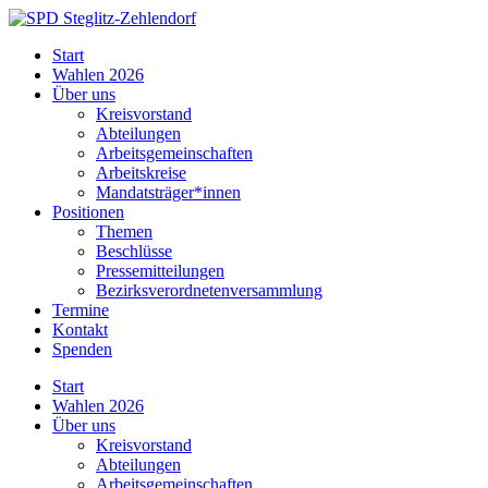
Skip
to
SPD
Start
content
Steglitz-
Wahlen 2026
Zehlendorf
Über uns
Kreisvorstand
Abteilungen
Arbeitsgemeinschaften
Arbeitskreise
Mandatsträger*innen
Positionen
Themen
Beschlüsse
Pressemitteilungen
Bezirksverordnetenversammlung
Termine
Kontakt
Spenden
Start
Wahlen 2026
Über uns
Kreisvorstand
Abteilungen
Arbeitsgemeinschaften