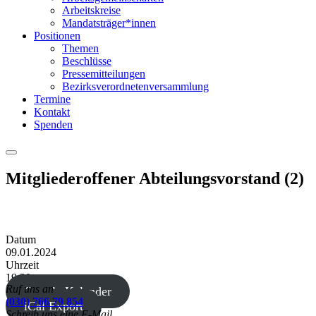
Arbeitskreise
Mandatsträger*innen
Positionen
Themen
Beschlüsse
Pressemitteilungen
Bezirksverordnetenversammlung
Termine
Kontakt
Spenden
Menu
Mitgliederoffener Abteilungsvorstand (2)
Datum
09.01.2024
Uhrzeit
19:30
Ruf uns an
Google Kalender
(030) 766 79 854
iCal Export
Schreib uns eine E-Mail