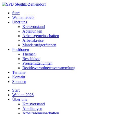
Skip
to
SPD
Start
content
Steglitz-
Wahlen 2026
Zehlendorf
Über uns
Kreisvorstand
Abteilungen
Arbeitsgemeinschaften
Arbeitskreise
Mandatsträger*innen
Positionen
Themen
Beschlüsse
Pressemitteilungen
Bezirksverordnetenversammlung
Termine
Kontakt
Spenden
Start
Wahlen 2026
Über uns
Kreisvorstand
Abteilungen
Arbeitsgemeinschaften