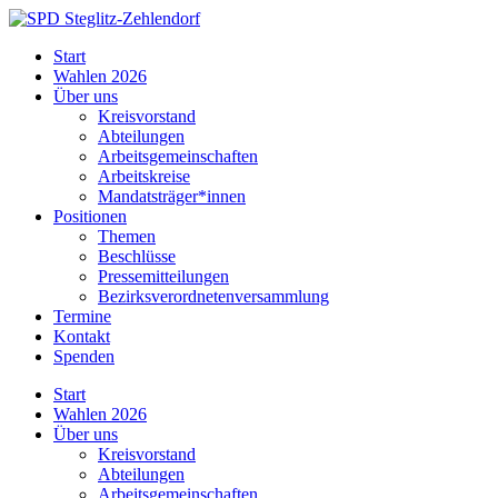
Skip
to
SPD
Start
content
Steglitz-
Wahlen 2026
Zehlendorf
Über uns
Kreisvorstand
Abteilungen
Arbeitsgemeinschaften
Arbeitskreise
Mandatsträger*innen
Positionen
Themen
Beschlüsse
Pressemitteilungen
Bezirksverordnetenversammlung
Termine
Kontakt
Spenden
Start
Wahlen 2026
Über uns
Kreisvorstand
Abteilungen
Arbeitsgemeinschaften