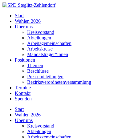
Skip
to
SPD
Start
content
Steglitz-
Wahlen 2026
Zehlendorf
Über uns
Kreisvorstand
Abteilungen
Arbeitsgemeinschaften
Arbeitskreise
Mandatsträger*innen
Positionen
Themen
Beschlüsse
Pressemitteilungen
Bezirksverordnetenversammlung
Termine
Kontakt
Spenden
Start
Wahlen 2026
Über uns
Kreisvorstand
Abteilungen
Arbeitsgemeinschaften