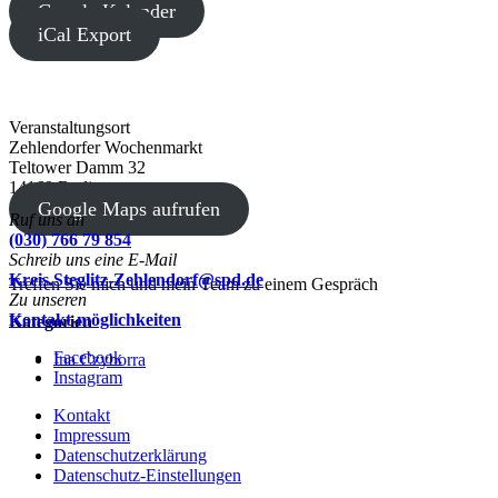
Google Kalender
iCal Export
Veranstaltungsort
Zehlendorfer Wochenmarkt
Teltower Damm 32
14169 Berlin
Google Maps aufrufen
Ruf uns an
(030) 766 79 854
Schreib uns eine E-Mail
Kreis.Steglitz-Zehlendorf@spd.de
Treffen Sie mich und mein Team zu einem Gespräch
Zu unseren
Kontakt-möglichkeiten
Kategorien
Facebook
Ina Czyborra
Instagram
Kontakt
Impressum
Datenschutzerklärung
Datenschutz-Einstellungen