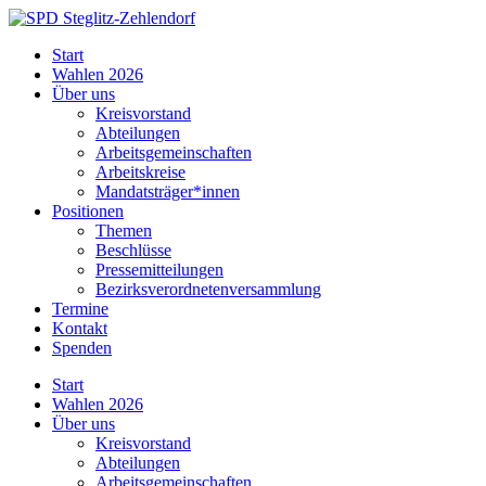
Skip
to
SPD
Start
content
Steglitz-
Wahlen 2026
Zehlendorf
Über uns
Kreisvorstand
Abteilungen
Arbeitsgemeinschaften
Arbeitskreise
Mandatsträger*innen
Positionen
Themen
Beschlüsse
Pressemitteilungen
Bezirksverordnetenversammlung
Termine
Kontakt
Spenden
Start
Wahlen 2026
Über uns
Kreisvorstand
Abteilungen
Arbeitsgemeinschaften