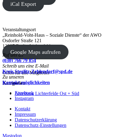
iCal Export
Veranstaltungsort
„Reinhold-Voht-Haus – Soziale Dienste“ der AWO
Osdorfer Straße 121
12207 Berlin-Lichterfelde
Google Maps aufrufen
Ruf uns an
(030) 766 79 854
Schreib uns eine E-Mail
Kreis.Steglitz-Zehlendorf@spd.de
Offen für alle Mitglieder
Zu unseren
Kontakt-möglichkeiten
Kategorien
Facebook
Abteilung Lichterfelde Ost + Süd
Instagram
Kontakt
Impressum
Datenschutzerklärung
Datenschutz-Einstellungen
Mastodon