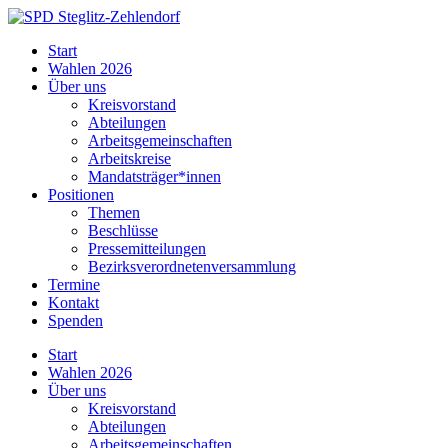
Skip
to
SPD
Start
content
Steglitz-
Wahlen 2026
Zehlendorf
Über uns
Kreisvorstand
Abteilungen
Arbeitsgemeinschaften
Arbeitskreise
Mandatsträger*innen
Positionen
Themen
Beschlüsse
Pressemitteilungen
Bezirksverordnetenversammlung
Termine
Kontakt
Spenden
Start
Wahlen 2026
Über uns
Kreisvorstand
Abteilungen
Arbeitsgemeinschaften