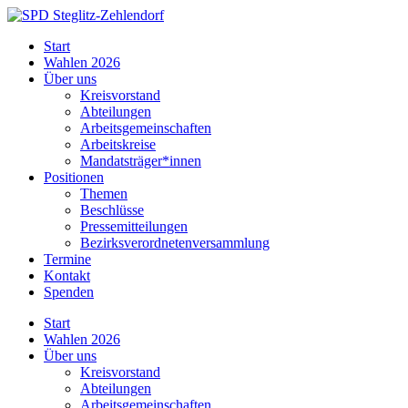
Skip
to
SPD
Start
content
Steglitz-
Wahlen 2026
Zehlendorf
Über uns
Kreisvorstand
Abteilungen
Arbeitsgemeinschaften
Arbeitskreise
Mandatsträger*innen
Positionen
Themen
Beschlüsse
Pressemitteilungen
Bezirksverordnetenversammlung
Termine
Kontakt
Spenden
Start
Wahlen 2026
Über uns
Kreisvorstand
Abteilungen
Arbeitsgemeinschaften