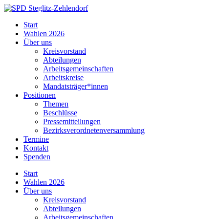
Skip
to
SPD
Start
content
Steglitz-
Wahlen 2026
Zehlendorf
Über uns
Kreisvorstand
Abteilungen
Arbeitsgemeinschaften
Arbeitskreise
Mandatsträger*innen
Positionen
Themen
Beschlüsse
Pressemitteilungen
Bezirksverordnetenversammlung
Termine
Kontakt
Spenden
Start
Wahlen 2026
Über uns
Kreisvorstand
Abteilungen
Arbeitsgemeinschaften