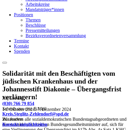
Arbeitskreise
Mandatsträger*innen
Positionen
Themen
Beschlüsse
Pressemitteilungen
Bezirksverordnetenversammlung
Termine
Kontakt
Spenden
Menu
Solidarität mit den Beschäftigten vom
jüdischen Krankenhaus und der
Johannesstift Diakonie – Übergangsfrist
verlängern!
Ruf uns an
(030) 766 79 854
Schreib uns eine E-Mail
14. Oktober 2024
17. Dezember 2024
Kreis.Steglitz-Zehlendorf@spd.de
Wir fordern alle sozialdemokratischen Bundestagsabgeordneten und
Zu unseren
den sozialdemokratischen Bundesgesundheitsminister auf, sich für
Kontakt-möglichkeiten
eine Verlängerung der Übergangsfrist im §17b Abs. 4a Satz 1 KHG