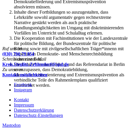
Demokratieförderung und Extremismusprävention
absolvieren müssen.
Inhalte dieser Fortbildungen so auszugestalten, dass
Lehrkräfte sowohl argumentativ gegen rechtsextreme
Narrative gestärkt werden als auch praktische
Handlungsmöglichkeiten im Umgang mit diskriminierenden
Vorfällen im Unterricht und Schulalltag erlernen.
Die Kooperation mit Fachinstitutionen wie der Landeszentrale
für politische Bildung, der Bundeszentrale für politische
Ruf uns an
Bildung sowie mit zivilgesellschaftlichen Träger*innenn mit
(030) 766 79 854
Expertise in Demokratie- und Menschenrechtsbildung
Schreib uns eine E-Mail
sicherzustellen.
Kreis.Steglitz-Zehlendorf@spd.de
Die Lehrer*innenausbildung und das Referendariat in Berlin
Zu unseren
so anzupassen, dass Demokratiebildung,
Kontakt-möglichkeiten
Menschenrechtsorientierung und Extremismusprävention als
verbindliche Teile des Rahmenlernplans qualifiziert
Facebook
unterrichtet werden.
Instagram
Kontakt
Impressum
Datenschutzerklärung
Datenschutz-Einstellungen
Mastodon