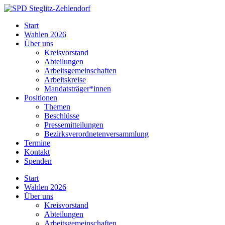
Skip
to
SPD
Start
content
Steglitz-
Wahlen 2026
Zehlendorf
Über uns
Kreisvorstand
Abteilungen
Arbeitsgemeinschaften
Arbeitskreise
Mandatsträger*innen
Positionen
Themen
Beschlüsse
Pressemitteilungen
Bezirksverordnetenversammlung
Termine
Kontakt
Spenden
Start
Wahlen 2026
Über uns
Kreisvorstand
Abteilungen
Arbeitsgemeinschaften