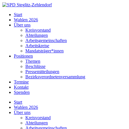
Skip
to
SPD
Start
content
Steglitz-
Wahlen 2026
Zehlendorf
Über uns
Kreisvorstand
Abteilungen
Arbeitsgemeinschaften
Arbeitskreise
Mandatsträger*innen
Positionen
Themen
Beschlüsse
Pressemitteilungen
Bezirksverordnetenversammlung
Termine
Kontakt
Spenden
Start
Wahlen 2026
Über uns
Kreisvorstand
Abteilungen
Arbeitsgemeinschaften