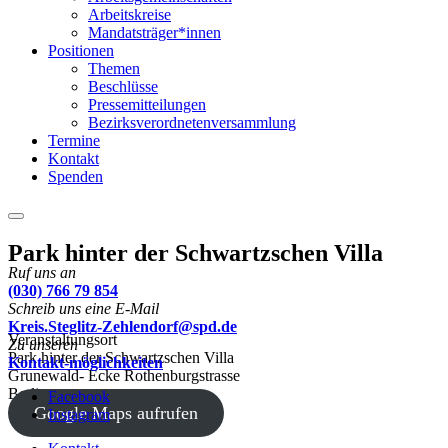
Arbeitskreise
Mandatsträger*innen
Positionen
Themen
Beschlüsse
Pressemitteilungen
Bezirksverordnetenversammlung
Termine
Kontakt
Spenden
Menu
Park hinter der Schwartzschen Villa
Ruf uns an
(030) 766 79 854
Schreib uns eine E-Mail
Kreis.Steglitz-Zehlendorf@spd.de
Veranstaltungsort
Zu unseren
Park hinter der Schwartzschen Villa
Kontakt-möglichkeiten
Grunewald- Ecke Rothenburgstrasse
Berlin
Facebook
Google Maps aufrufen
Instagram