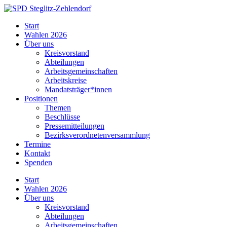
Skip
to
SPD
Start
content
Steglitz-
Wahlen 2026
Zehlendorf
Über uns
Kreisvorstand
Abteilungen
Arbeitsgemeinschaften
Arbeitskreise
Mandatsträger*innen
Positionen
Themen
Beschlüsse
Pressemitteilungen
Bezirksverordnetenversammlung
Termine
Kontakt
Spenden
Start
Wahlen 2026
Über uns
Kreisvorstand
Abteilungen
Arbeitsgemeinschaften