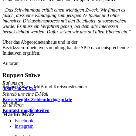
„Das Schwimmbad erfüllt einen wichtigen Zweck. Wir finden es
falsch, dass eine Kündigung zum jetzigen Zeitpunkt und ohne
intensiven Diskussionsprozess mit den Beteiligten ausgesprochen
wurde. Es muss ein Verfahren geben, bei dem alle Interessen
berücksichtigt werden. Dafür setzen wir uns auf allen Ebenen ein.“
Über das Abgeordnetenhaus und in der
Bezirksverordnetenversammlung hat die SPD dazu entsprechende
Initiativen ergriffen.
Autor:in
Ruppert Stüwe
Ruf uns an
Ruppert Stüwe, MdB und Kreisvorsitzender
(030) 766 79 854
Schreib uns eine E-Mail
Kreis.Steglitz-Zehlendorf@spd.de
Autor:in
Zu unseren
Kontakt-möglichkeiten
Martin Matz
Facebook
Instagram