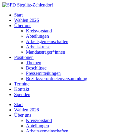
Skip
to
SPD
Start
content
Steglitz-
Wahlen 2026
Zehlendorf
Über uns
Kreisvorstand
Abteilungen
Arbeitsgemeinschaften
Arbeitskreise
Mandatsträger*innen
Positionen
Themen
Beschlüsse
Pressemitteilungen
Bezirksverordnetenversammlung
Termine
Kontakt
Spenden
Start
Wahlen 2026
Über uns
Kreisvorstand
Abteilungen
Arbeitsgemeinschaften