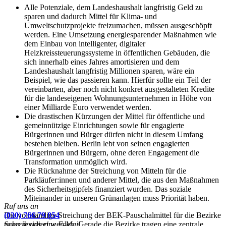
Alle Potenziale, dem Landeshaushalt langfristig Geld zu
sparen und dadurch Mittel für Klima- und
Umweltschutzprojekte freizumachen, müssen ausgeschöpft
werden. Eine Umsetzung energiesparender Maßnahmen wie
dem Einbau von intelligenter, digitaler
Heizkreissteuerungssysteme in öffentlichen Gebäuden, die
sich innerhalb eines Jahres amortisieren und dem
Landeshaushalt langfristig Millionen sparen, wäre ein
Beispiel, wie das passieren kann. Hierfür sollte ein Teil der
vereinbarten, aber noch nicht konkret ausgestalteten Kredite
für die landeseigenen Wohnungsunternehmen in Höhe von
einer Milliarde Euro verwendet werden.
Die drastischen Kürzungen der Mittel für öffentliche und
gemeinnützige Einrichtungen sowie für engagierte
Bürgerinnen und Bürger dürfen nicht in diesem Umfang
bestehen bleiben. Berlin lebt von seinen engagierten
Bürgerinnen und Bürgern, ohne deren Engagement die
Transformation unmöglich wird.
Die Rücknahme der Streichung von Mitteln für die
Parkläufer:innen und anderer Mittel, die aus den Maßnahmen
des Sicherheitsgipfels finanziert wurden. Das soziale
Miteinander in unseren Grünanlagen muss Priorität haben.
Ruf uns an
Die vollständige Streichung der BEK-Pauschalmittel für die Bezirke
(030) 766 79 854
muss revidiert werden. Gerade die Bezirke tragen eine zentrale
Schreib uns eine E-Mail