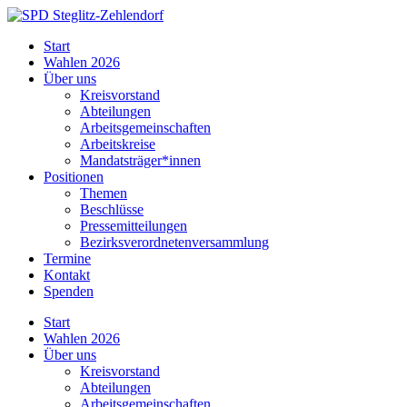
Skip
to
SPD
Start
content
Steglitz-
Wahlen 2026
Zehlendorf
Über uns
Kreisvorstand
Abteilungen
Arbeitsgemeinschaften
Arbeitskreise
Mandatsträger*innen
Positionen
Themen
Beschlüsse
Pressemitteilungen
Bezirksverordnetenversammlung
Termine
Kontakt
Spenden
Start
Wahlen 2026
Über uns
Kreisvorstand
Abteilungen
Arbeitsgemeinschaften