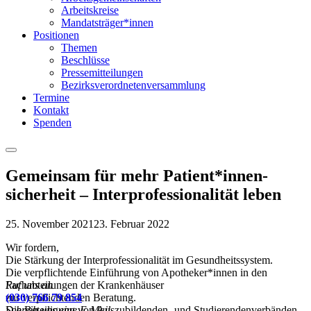
Arbeitskreise
Mandatsträger*innen
Positionen
Themen
Beschlüsse
Pressemitteilungen
Bezirksverordnetenversammlung
Termine
Kontakt
Spenden
Menu
Gemeinsam für mehr Patient*innen-
sicherheit – Interprofessionalität leben
25. November 2021
23. Februar 2022
Wir fordern,
Die Stärkung der Interprofessionalität im Gesundheitssystem.
Die verpflichtende Einführung von Apotheker*innen in den
Fachabteilungen der Krankenhäuser
Ruf uns an
zur verpflichtenden Beratung.
(030) 766 79 854
Die Beteiligung von Auszubildenden- und Studierendenverbänden
Schreib uns eine E-Mail