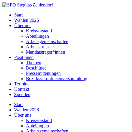
Skip
to
SPD
Start
content
Steglitz-
Wahlen 2026
Zehlendorf
Über uns
Kreisvorstand
Abteilungen
Arbeitsgemeinschaften
Arbeitskreise
Mandatsträger*innen
Positionen
Themen
Beschlüsse
Pressemitteilungen
Bezirksverordnetenversammlung
Termine
Kontakt
Spenden
Start
Wahlen 2026
Über uns
Kreisvorstand
Abteilungen
Arbeitsgemeinschaften