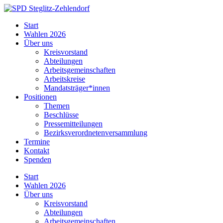
Skip
to
SPD
Start
content
Steglitz-
Wahlen 2026
Zehlendorf
Über uns
Kreisvorstand
Abteilungen
Arbeitsgemeinschaften
Arbeitskreise
Mandatsträger*innen
Positionen
Themen
Beschlüsse
Pressemitteilungen
Bezirksverordnetenversammlung
Termine
Kontakt
Spenden
Start
Wahlen 2026
Über uns
Kreisvorstand
Abteilungen
Arbeitsgemeinschaften