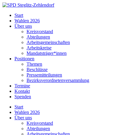
Skip
to
SPD
Start
content
Steglitz-
Wahlen 2026
Zehlendorf
Über uns
Kreisvorstand
Abteilungen
Arbeitsgemeinschaften
Arbeitskreise
Mandatsträger*innen
Positionen
Themen
Beschlüsse
Pressemitteilungen
Bezirksverordnetenversammlung
Termine
Kontakt
Spenden
Start
Wahlen 2026
Über uns
Kreisvorstand
Abteilungen
Arbeitsgemeinschaften