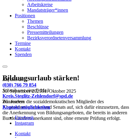
Arbeitskreise
Mandatsträger*innen
Positionen
Themen
Beschlüsse
Pressemitteilungen
Bezirksverordnetenversammlung
Termine
Kontakt
Spenden
Menu
Bildungsurlaub stärken!
Ruf uns an
(030) 766 79 854
Schreib uns eine E-Mail
30. September 2025
31. Oktober 2025
Kreis.Steglitz-Zehlendorf@spd.de
Wir fordern die sozialdemokratischen Mitglieder des
Zu unseren
Abgeordnetenhauses und Senats auf, sich dafür einzusetzen, dass
Kontakt-möglichkeiten
die Anerkennung von Bildungsangeboten, die bereits in anderen
Facebook
Bundesländern anerkannt sind, ohne erneute Prüfung erfolgt.
Instagram
Kontakt