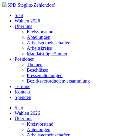
Skip
to
SPD
Start
content
Steglitz-
Wahlen 2026
Zehlendorf
Über uns
Kreisvorstand
Abteilungen
Arbeitsgemeinschaften
Arbeitskreise
Mandatsträger*innen
Positionen
Themen
Beschlüsse
Pressemitteilungen
Bezirksverordnetenversammlung
Termine
Kontakt
Spenden
Start
Wahlen 2026
Über uns
Kreisvorstand
Abteilungen
Arbeitsgemeinschaften