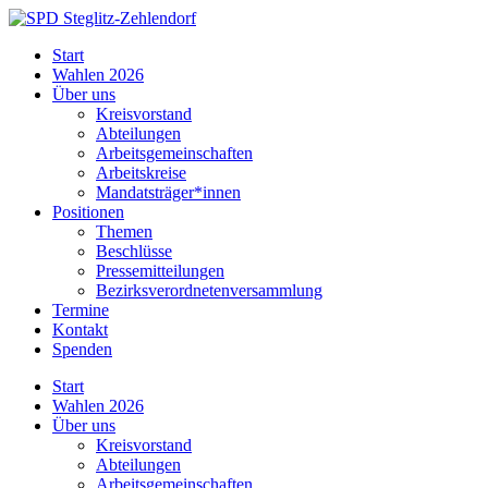
Skip
to
SPD
Start
content
Steglitz-
Wahlen 2026
Zehlendorf
Über uns
Kreisvorstand
Abteilungen
Arbeitsgemeinschaften
Arbeitskreise
Mandatsträger*innen
Positionen
Themen
Beschlüsse
Pressemitteilungen
Bezirksverordnetenversammlung
Termine
Kontakt
Spenden
Start
Wahlen 2026
Über uns
Kreisvorstand
Abteilungen
Arbeitsgemeinschaften