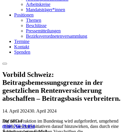
Arbeitskreise
Mandatsträger*innen
Positionen
Themen
Beschlüsse
Pressemitteilungen
Bezirksverordnetenversammlung
Termine
Kontakt
Spenden
Menu
Vorbild Schweiz:
Beitragsbemessungsgrenze in der
gesetzlichen Rentenversicherung
abschaffen – Beitragsbasis verbreitern.
14. April 2024
30. April 2024
Die SPD-Fraktion im Bundestag wird aufgefordert, umgehend
Ruf uns an
mittels Gesetzesinitiativen darauf hinzuwirken, dass durch eine
(030) 766 79 854
Änderung der gesetzlichen Vorschriften die
Schreib uns eine E-Mail