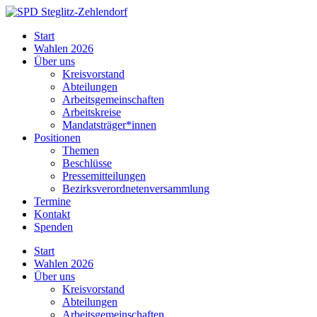
Skip
to
SPD
Start
content
Steglitz-
Wahlen 2026
Zehlendorf
Über uns
Kreisvorstand
Abteilungen
Arbeitsgemeinschaften
Arbeitskreise
Mandatsträger*innen
Positionen
Themen
Beschlüsse
Pressemitteilungen
Bezirksverordnetenversammlung
Termine
Kontakt
Spenden
Start
Wahlen 2026
Über uns
Kreisvorstand
Abteilungen
Arbeitsgemeinschaften