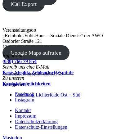
iCal Export
Veranstaltungsort
„Reinhold-Voht-Haus – Soziale Dienste“ der AWO
Osdorfer Straße 121
12207 Berlin-Lichterfelde
Google Maps aufrufen
Ruf uns an
(030) 766 79 854
Schreib uns eine E-Mail
Kreis.Steglitz-Zehlendorf@spd.de
Antragsberatung für die KDV
Zu unseren
Kontakt-möglichkeiten
Kategorien
Facebook
Abteilung Lichterfelde Ost + Süd
Instagram
Kontakt
Impressum
Datenschutzerklärung
Datenschutz-Einstellungen
Mastodon