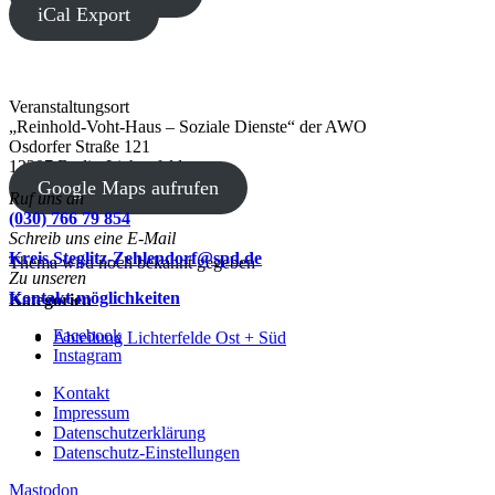
iCal Export
Veranstaltungsort
„Reinhold-Voht-Haus – Soziale Dienste“ der AWO
Osdorfer Straße 121
12207 Berlin-Lichterfelde
Google Maps aufrufen
Ruf uns an
(030) 766 79 854
Schreib uns eine E-Mail
Kreis.Steglitz-Zehlendorf@spd.de
Thema wird noch bekannt gegeben
Zu unseren
Kontakt-möglichkeiten
Kategorien
Facebook
Abteilung Lichterfelde Ost + Süd
Instagram
Kontakt
Impressum
Datenschutzerklärung
Datenschutz-Einstellungen
Mastodon