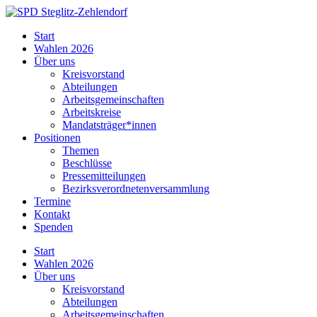
Skip
to
SPD
Start
content
Steglitz-
Wahlen 2026
Zehlendorf
Über uns
Kreisvorstand
Abteilungen
Arbeitsgemeinschaften
Arbeitskreise
Mandatsträger*innen
Positionen
Themen
Beschlüsse
Pressemitteilungen
Bezirksverordnetenversammlung
Termine
Kontakt
Spenden
Start
Wahlen 2026
Über uns
Kreisvorstand
Abteilungen
Arbeitsgemeinschaften