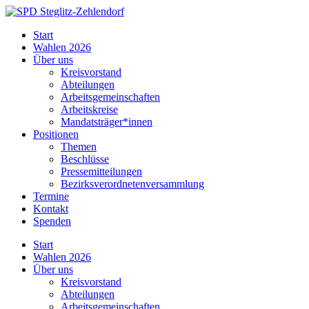
Skip
to
SPD
Start
content
Steglitz-
Wahlen 2026
Zehlendorf
Über uns
Kreisvorstand
Abteilungen
Arbeitsgemeinschaften
Arbeitskreise
Mandatsträger*innen
Positionen
Themen
Beschlüsse
Pressemitteilungen
Bezirksverordnetenversammlung
Termine
Kontakt
Spenden
Start
Wahlen 2026
Über uns
Kreisvorstand
Abteilungen
Arbeitsgemeinschaften