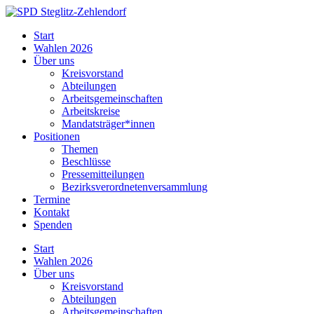
Skip
to
SPD
Start
content
Steglitz-
Wahlen 2026
Zehlendorf
Über uns
Kreisvorstand
Abteilungen
Arbeitsgemeinschaften
Arbeitskreise
Mandatsträger*innen
Positionen
Themen
Beschlüsse
Pressemitteilungen
Bezirksverordnetenversammlung
Termine
Kontakt
Spenden
Start
Wahlen 2026
Über uns
Kreisvorstand
Abteilungen
Arbeitsgemeinschaften