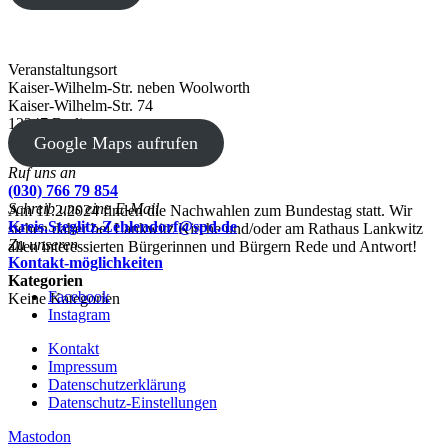
Veranstaltungsort
Kaiser-Wilhelm-Str. neben Woolworth
Kaiser-Wilhelm-Str. 74
12247 Berlin
Google Maps aufrufen
Ruf uns an
(030) 766 79 854
Schreib uns eine E-Mail
Am 11.2.2024 finden die Nachwahlen zum Bundestag statt. Wir
Kreis.Steglitz-Zehlendorf@spd.de
stehen daher bei Lankwitz Kirche und/oder am Rathaus Lankwitz
Zu unseren
allen interessierten Bürgerinnen und Bürgern Rede und Antwort!
Kontakt-möglichkeiten
Kategorien
Facebook
Keine Kategorien
Instagram
Kontakt
Impressum
Datenschutzerklärung
Datenschutz-Einstellungen
Mastodon