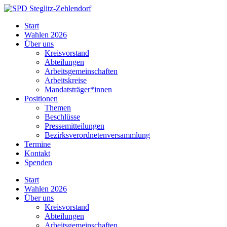
Skip
to
SPD
Start
content
Steglitz-
Wahlen 2026
Zehlendorf
Über uns
Kreisvorstand
Abteilungen
Arbeitsgemeinschaften
Arbeitskreise
Mandatsträger*innen
Positionen
Themen
Beschlüsse
Pressemitteilungen
Bezirksverordnetenversammlung
Termine
Kontakt
Spenden
Start
Wahlen 2026
Über uns
Kreisvorstand
Abteilungen
Arbeitsgemeinschaften