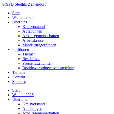
Skip
to
SPD
Start
content
Steglitz-
Wahlen 2026
Zehlendorf
Über uns
Kreisvorstand
Abteilungen
Arbeitsgemeinschaften
Arbeitskreise
Mandatsträger*innen
Positionen
Themen
Beschlüsse
Pressemitteilungen
Bezirksverordnetenversammlung
Termine
Kontakt
Spenden
Start
Wahlen 2026
Über uns
Kreisvorstand
Abteilungen
Arbeitsgemeinschaften