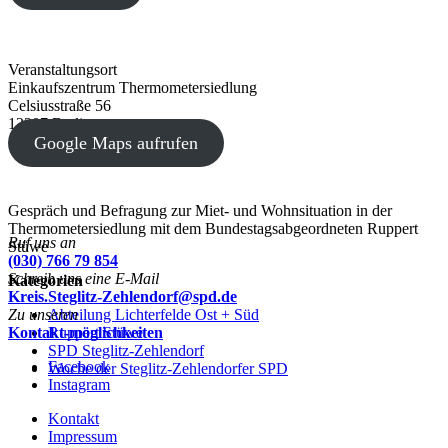
Veranstaltungsort
Einkaufszentrum Thermometersiedlung
Celsiusstraße 56
12207 Berlin
Google Maps aufrufen
Gespräch und Befragung zur Miet- und Wohnsituation in der
Thermometersiedlung mit dem Bundestagsabgeordneten Ruppert
Ruf uns an
Stüwe
(030) 766 79 854
Schreib uns eine E-Mail
Kategorien
Kreis.Steglitz-Zehlendorf@spd.de
Zu unseren
Abteilung Lichterfelde Ost + Süd
Kontakt-möglichkeiten
Ruppert Stüwe
SPD Steglitz-Zehlendorf
Facebook
Woche der Steglitz-Zehlendorfer SPD
Instagram
Kontakt
Impressum