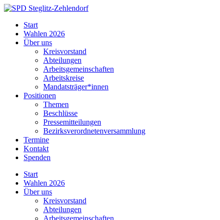
Skip
to
SPD
Start
content
Steglitz-
Wahlen 2026
Zehlendorf
Über uns
Kreisvorstand
Abteilungen
Arbeitsgemeinschaften
Arbeitskreise
Mandatsträger*innen
Positionen
Themen
Beschlüsse
Pressemitteilungen
Bezirksverordnetenversammlung
Termine
Kontakt
Spenden
Start
Wahlen 2026
Über uns
Kreisvorstand
Abteilungen
Arbeitsgemeinschaften