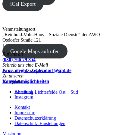
iCal Export
Veranstaltungsort
„Reinhold-Voht-Haus – Soziale Dienste“ der AWO
Osdorfer Straße 121
12207 Berlin-Lichterfelde
Google Maps aufrufen
Ruf uns an
(030) 766 79 854
Schreib uns eine E-Mail
Kreis.Steglitz-Zehlendorf@spd.de
Offen für alle Mitglieder
Zu unseren
Kontakt-möglichkeiten
Kategorien
Facebook
Abteilung Lichterfelde Ost + Süd
Instagram
Kontakt
Impressum
Datenschutzerklärung
Datenschutz-Einstellungen
Mastodon