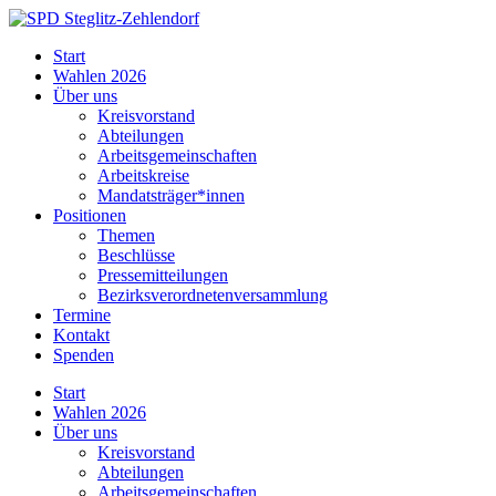
Skip
to
SPD
Start
content
Steglitz-
Wahlen 2026
Zehlendorf
Über uns
Kreisvorstand
Abteilungen
Arbeitsgemeinschaften
Arbeitskreise
Mandatsträger*innen
Positionen
Themen
Beschlüsse
Pressemitteilungen
Bezirksverordnetenversammlung
Termine
Kontakt
Spenden
Start
Wahlen 2026
Über uns
Kreisvorstand
Abteilungen
Arbeitsgemeinschaften