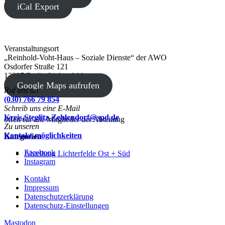
iCal Export
Veranstaltungsort
„Reinhold-Voht-Haus – Soziale Dienste“ der AWO
Osdorfer Straße 121
12207 Berlin-Lichterfelde
Google Maps aufrufen
Ruf uns an
(030) 766 79 854
Schreib uns eine E-Mail
Kreis.Steglitz-Zehlendorf@spd.de
offen für alle Mitglieder der Abteilung
Zu unseren
Kontakt-möglichkeiten
Kategorien
Facebook
Abteilung Lichterfelde Ost + Süd
Instagram
Kontakt
Impressum
Datenschutzerklärung
Datenschutz-Einstellungen
Mastodon