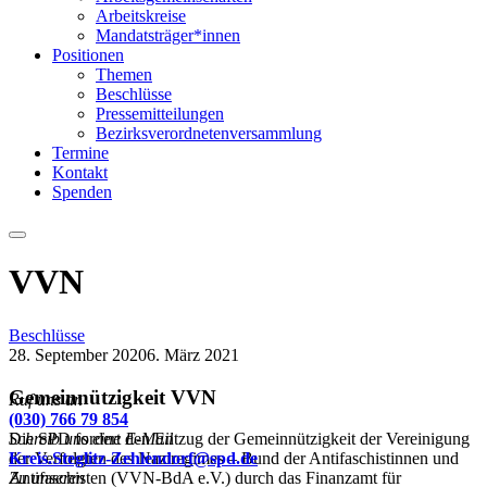
Arbeitskreise
Mandatsträger*innen
Positionen
Themen
Beschlüsse
Pressemitteilungen
Bezirksverordnetenversammlung
Termine
Kontakt
Spenden
Menu
VVN
Beschlüsse
28. September 2020
6. März 2021
Gemeinnützigkeit VVN
Ruf uns an
(030) 766 79 854
Die SPD fordert den Entzug der Gemeinnützigkeit der Vereinigung
Schreib uns eine E-Mail
der Verfolgten des Naziregimes – Bund der Antifaschistinnen und
Kreis.Steglitz-Zehlendorf@spd.de
Antifaschisten (VVN-BdA e.V.) durch das Finanzamt für
Zu unseren