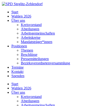
Skip
to
SPD
Start
content
Steglitz-
Wahlen 2026
Zehlendorf
Über uns
Kreisvorstand
Abteilungen
Arbeitsgemeinschaften
Arbeitskreise
Mandatsträger*innen
Positionen
Themen
Beschlüsse
Pressemitteilungen
Bezirksverordnetenversammlung
Termine
Kontakt
Spenden
Start
Wahlen 2026
Über uns
Kreisvorstand
Abteilungen
Arbeitsgemeinschaften