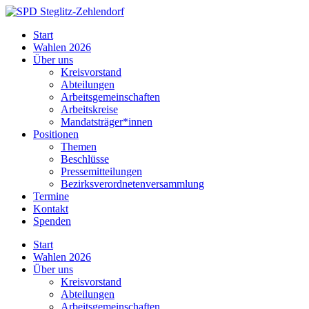
Skip
to
SPD
Start
content
Steglitz-
Wahlen 2026
Zehlendorf
Über uns
Kreisvorstand
Abteilungen
Arbeitsgemeinschaften
Arbeitskreise
Mandatsträger*innen
Positionen
Themen
Beschlüsse
Pressemitteilungen
Bezirksverordnetenversammlung
Termine
Kontakt
Spenden
Start
Wahlen 2026
Über uns
Kreisvorstand
Abteilungen
Arbeitsgemeinschaften