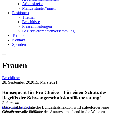
Arbeitskreise
Mandatsträger*innen
Positionen
Themen
Beschlüsse
Pressemitteilungen
Bezirksverordnetenversammlung
Termine
Kontakt
Spenden
Menu
Frauen
Beschlüsse
28. September 2020
15. März 2021
Konsequent für Pro Choice – Für einen Schutz des
Begriffs der Schwangerschafts­konfliktberatung!
Ruf uns an
Die sozialdemokratische Bundestagsfraktion wird aufgefordert eine
(030) 766 79 854
Gesetzesnovelle im Sinne des Antrags umgehend in die Wege zu
Schreib uns eine E-Mail