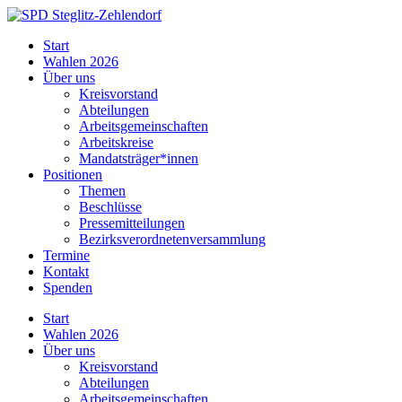
Skip
to
SPD
Start
content
Steglitz-
Wahlen 2026
Zehlendorf
Über uns
Kreisvorstand
Abteilungen
Arbeitsgemeinschaften
Arbeitskreise
Mandatsträger*innen
Positionen
Themen
Beschlüsse
Pressemitteilungen
Bezirksverordnetenversammlung
Termine
Kontakt
Spenden
Start
Wahlen 2026
Über uns
Kreisvorstand
Abteilungen
Arbeitsgemeinschaften