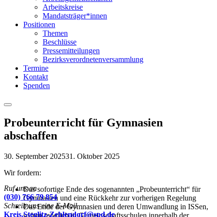
Arbeitskreise
Mandatsträger*innen
Positionen
Themen
Beschlüsse
Pressemitteilungen
Bezirksverordnetenversammlung
Termine
Kontakt
Spenden
Menu
Probeunterricht für Gymnasien
abschaffen
30. September 2025
31. Oktober 2025
Wir fordern:
Ruf uns an
Das sofortige Ende des sogenannten „Probeunterricht“ für
(030) 766 79 854
Gymnasien und eine Rückkehr zur vorherigen Regelung
Schreib uns eine E-Mail
Das Ende der Gymnasien und deren Umwandlung in ISSen,
Kreis.Steglitz-Zehlendorf@spd.de
sofern möglich in Gemeinschaftsschulen innerhalb der