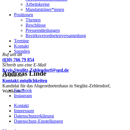
Arbeitskreise
Mandatsträger*innen
Positionen
Themen
Beschlüsse
Pressemitteilungen
Bezirksverordnetenversammlung
Termine
Kontakt
Spenden
Ruf uns an
(030) 766 79 854
Schreib uns eine E-Mail
Menu
Kreis.Steglitz-Zehlendorf@spd.de
Andreas Linde
Zu unseren
Kontakt-möglichkeiten
Kandidat für das Abgeordnetenhaus in Steglitz-Zehlendorf,
Facebook
Wahlkreis 7
Instagram
Kontakt
Impressum
Datenschutzerklärung
Datenschutz-Einstellungen