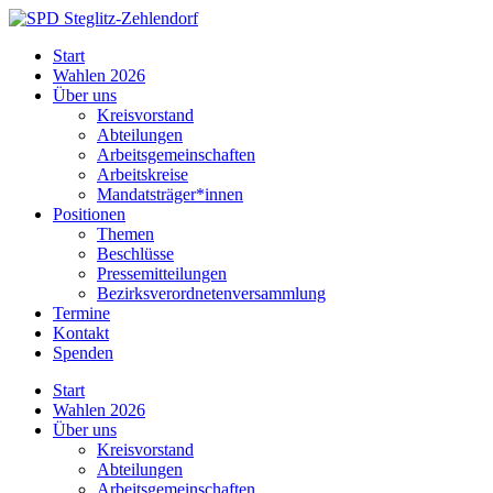
Skip
to
SPD
Start
content
Steglitz-
Wahlen 2026
Zehlendorf
Über uns
Kreisvorstand
Abteilungen
Arbeitsgemeinschaften
Arbeitskreise
Mandatsträger*innen
Positionen
Themen
Beschlüsse
Pressemitteilungen
Bezirksverordnetenversammlung
Termine
Kontakt
Spenden
Start
Wahlen 2026
Über uns
Kreisvorstand
Abteilungen
Arbeitsgemeinschaften