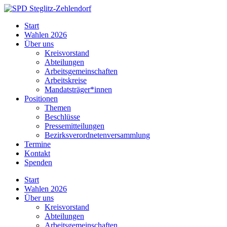
Skip
to
SPD
Start
content
Steglitz-
Wahlen 2026
Zehlendorf
Über uns
Kreisvorstand
Abteilungen
Arbeitsgemeinschaften
Arbeitskreise
Mandatsträger*innen
Positionen
Themen
Beschlüsse
Pressemitteilungen
Bezirksverordnetenversammlung
Termine
Kontakt
Spenden
Start
Wahlen 2026
Über uns
Kreisvorstand
Abteilungen
Arbeitsgemeinschaften