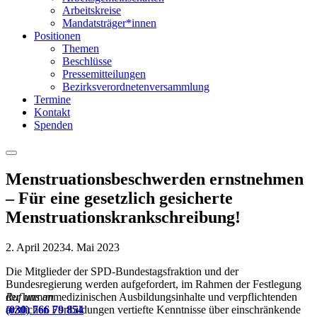
Arbeitskreise
Mandatsträger*innen
Positionen
Themen
Beschlüsse
Pressemitteilungen
Bezirksverordnetenversammlung
Termine
Kontakt
Spenden
Menu
Menstruationsbeschwerden ernstnehmen
– Für eine gesetzlich gesicherte
Menstruationskrankschreibung!
2. April 2023
4. Mai 2023
Die Mitglieder der SPD-Bundestagsfraktion und der
Bundesregierung werden aufgefordert, im Rahmen der Festlegung
der humanmedizinischen Ausbildungsinhalte und verpflichtenden
Ruf uns an
ärztlichen Fortbildungen vertiefte Kenntnisse über einschränkende
(030) 766 79 854